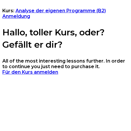
Kurs:
Analyse der eigenen Programme (B2)
Anmeldung
Hallo, toller Kurs, oder?
Gefällt er dir?
All of the most interesting lessons further. In order
to continue you just need to purchase it.
Für den Kurs anmelden
Anmelden
Das Passwort muss
mindestens 8 Zeichen aus Zahlen und Buchstaben
enthalten, mindestens 1 Großbuchstaben enthalten