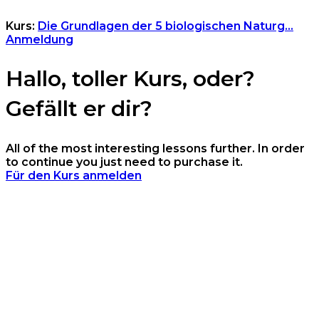
Kurs:
Die Grundlagen der 5 biologischen Naturg...
Anmeldung
Hallo, toller Kurs, oder?
Gefällt er dir?
All of the most interesting lessons further. In order
to continue you just need to purchase it.
Für den Kurs anmelden
Anmelden
Das Passwort muss
mindestens 8 Zeichen aus Zahlen und Buchstaben
enthalten, mindestens 1 Großbuchstaben enthalten