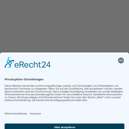
Das Passwort muss
mindestens 8 Zeichen aus Zahlen und Buchstaben
enthalten, mindestens 1 Großbuchstaben enthalten
Ich bin mit der Speicherung und Verarbeitung meiner
Daten durch diese Website einverstanden.
Datenschutzerklärung
Angemeldet bleiben
Anmelden
Registrieren
Passwort wiederherstellen
Zurücksetzungslink senden
Link zum Zurücksetzen des Passworts gesendet
to